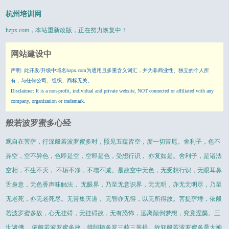
杭州培训网
hzpx.com
，本站重新改版，正在努力恢复中！
网站建设中
声明: 此开发/升级中域名hzpx.com为通用且多重含义词汇，并为非商业性、独立的个人所
有，与任何公司、组织、商标无关。
Disclaimer: It is a non-profit, individual and private website, NOT connected or affiliated with any
company, organization or trademark.
般若波罗蜜多心经
观自在菩萨，行深般若波罗蜜多时，照见五蕴皆空，度一切苦厄。舍利子，色不
异空，空不异色，色即是空，空即是色，受想行识， 亦复如是。舍利子，是诸法
空相，不生不灭， 不垢不净，不增不减。是故空中无色，无受想行识，无眼耳鼻
舌身意，无色香声味触法， 无眼界，乃至无意识界，无无明，亦无无明尽，乃至
无老死，亦无老死尽。无苦集灭道， 无智亦无得，以无所得故。菩提萨埵，依般
若波罗蜜多故，心无挂碍，无挂碍故，无有恐怖，远离颠倒梦想，究竟涅槃。三
世诸佛， 依般若波罗蜜多故，得阿耨多罗三藐三菩提。故知般若波罗蜜多是大神