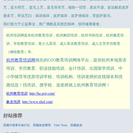
咒，是大明咒， 是无上咒，是无等等咒，能除一切苦，真实不虚。故说般若波罗
蜜多咒，即说咒曰：揭谛揭谛，波罗揭谛，波罗僧揭谛，菩提萨婆诃。
我们致力于公益事业，推广佛教及其慈悲精神，倡导健康素食。
杭州培训网提布杭州教育培训，杭州舞蹈培训，杭州书画培训，杭州雅思培
训，学前教育培训，青少儿英语、成人英语教育培训、成人文凭学历教育
（继续教育）等。
杭州教育培训网
领先的O2O教育培训网络平台，提供杭州本地英语
培训、学历教育、职业技能培训、会计培训、出国留学培训、中
小学辅导等优质培训学校、培训机构、培训老师的在线报名和优
惠信息！找培训、搜学校、选老师就上杭州教育培训网！
杭州教育培训
http://hz.gsjy.com/
象盒找房
http://www.xhzf.com/
好站推荐
西藏中国青年旅行社
西藏旅游费用
Tibet Tours
西藏旅游